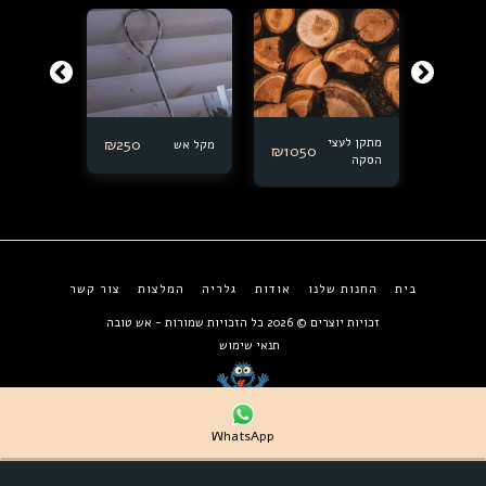
680
₪
מתקן לעצי
250
₪
מקל אש
₪
1050
מכסה מדו
₪
550
הסקה
בית
החנות שלנו
אודות
גלריה
המלצות
צור קשר
זכויות יוצרים © 2026 כל הזכויות שמורות -
אש טובה
תנאי שימוש
WhatsApp